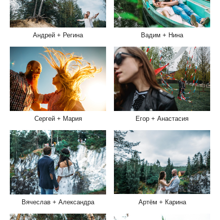
Вадим + Нина
Андрей + Регина
Егор + Анастасия
Сергей + Мария
Артём + Карина
Вячеслав + Александра