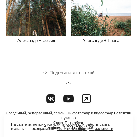
Александр + Елена
Александр + София
Поделиться ссылкой
Свадебный, репортажный, семейный фотограф и видеограф Валентин
Пузанов.
Санкт-Петербург.
На сайте используются файлы cookie для работы сайта
Телефон: +7 (911) 749-49-06
и анализа посещаемости.
Политика конфиденциальности