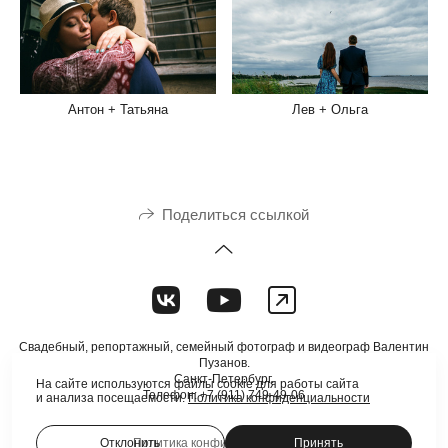
Лев + Ольга
Антон + Татьяна
Поделиться ссылкой
Свадебный, репортажный, семейный фотограф и видеограф Валентин
Пузанов.
Санкт-Петербург.
На сайте используются файлы cookie для работы сайта
Телефон: +7 (911) 749-49-06
и анализа посещаемости.
Политика конфиденциальности
Политика конфиденциальности
Отклонить
Принять