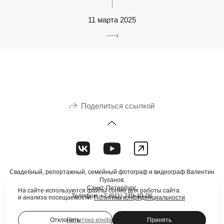
11 марта 2025
Поделиться ссылкой
Свадебный, репортажный, семейный фотограф и видеограф Валентин
Пузанов.
Санкт-Петербург.
На сайте используются файлы cookie для работы сайта
Телефон: +7 (911) 749-49-06
и анализа посещаемости.
Политика конфиденциальности
Отклонить
Принять
Политика конфиденциальности