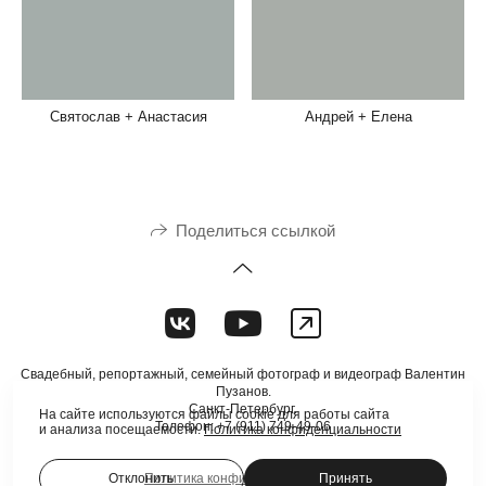
Андрей + Елена
Святослав + Анастасия
Поделиться ссылкой
Свадебный, репортажный, семейный фотограф и видеограф Валентин
Пузанов.
Санкт-Петербург.
На сайте используются файлы cookie для работы сайта
Телефон: +7 (911) 749-49-06
и анализа посещаемости.
Политика конфиденциальности
Отклонить
Принять
Политика конфиденциальности