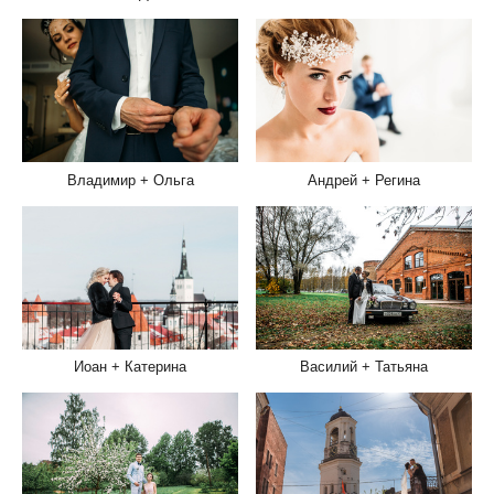
Владимир + Ольга
Андрей + Регина
Иоан + Катерина
Василий + Татьяна